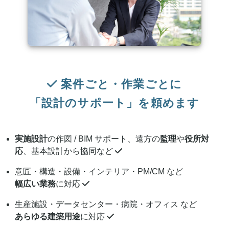
案件ごと・作業ごとに
「設計のサポート」を頼めます
実施設計
の作図 / BIM サポート、遠方の
監理
や
役所対
応
、基本設計から協同など
意匠・構造・設備・インテリア・PM/CM など
幅広い業務
に対応
生産施設・データセンター・病院・オフィス など
あらゆる建築用途
に対応