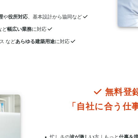
理
や
役所対応
、基本設計から協同など
など
幅広い業務
に対応
ス など
あらゆる建築用途
に対応
無料登
「自社に合う仕
忙しさの
波が激しい
方｜もっと
仕事を