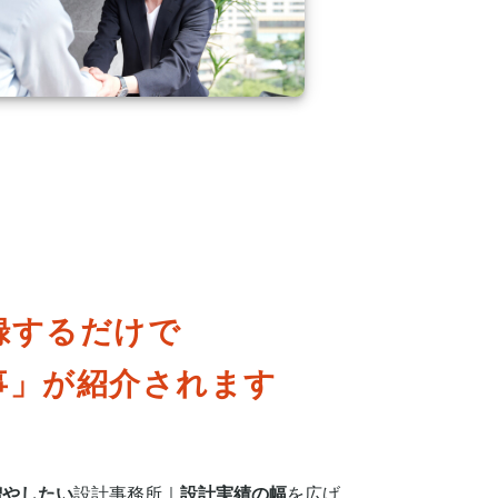
録するだけで
事」が
紹介されます
増やしたい
設計事務所｜
設計実績の幅
を広げ