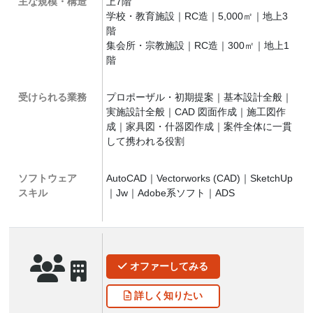
主な規模・構造
上7階
学校・教育施設｜RC造｜5,000㎡｜地上3
階
集会所・宗教施設｜RC造｜300㎡｜地上1
階
受けられる業務
プロポーザル・初期提案｜基本設計全般｜
実施設計全般｜CAD 図面作成｜施工図作
成｜家具図・什器図作成｜案件全体に一貫
して携われる役割
ソフトウェア
AutoCAD｜Vectorworks (CAD)｜SketchUp
スキル
｜Jw｜Adobe系ソフト｜ADS
オファー
してみる
詳しく
知りたい