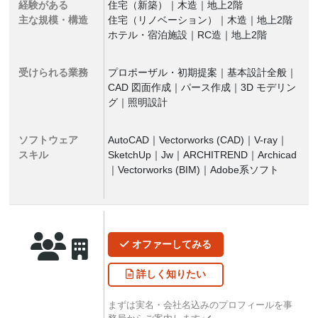
経験がある
住宅（新築）｜木造｜地上2階
主な規模・構造
住宅（リノベーション）｜木造｜地上2階
ホテル・宿泊施設｜RC造｜地上2階
受けられる業務
プロポーザル・初期提案｜基本設計全般｜
CAD 図面作成｜パース作成｜3D モデリン
グ｜照明設計
ソフトウェア
AutoCAD｜Vectorworks (CAD)｜V-ray｜
スキル
SketchUp｜Jw｜ARCHITREND｜Archicad
｜Vectorworks (BIM)｜Adobe系ソフト
オファー
してみる
詳しく
知りたい
まずは実名・会社名込みのプロフィールを事