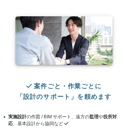
案件ごと・作業ごとに
「設計のサポート」を頼めます
実施設計
の作図 / BIM サポート、遠方の
監理
や
役所対
応
、基本設計から協同など