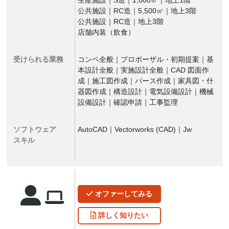
生産施設｜S造｜1,000㎡｜地上1階
公共施設｜RC造｜5,500㎡｜地上3階
公共施設｜RC造｜地上3階
店舗内装（飲食）
受けられる業務
コンペ全般｜プロポーザル・初期提案｜基
本設計全般｜実施設計全般｜CAD 図面作
成｜施工図作成｜パース作成｜家具図・什
器図作成｜構造設計｜電気設備設計｜機械
設備設計｜確認申請｜工事監理
ソフトウェア
AutoCAD｜Vectorworks (CAD)｜Jw
スキル
オファー
してみる
詳しく
知りたい