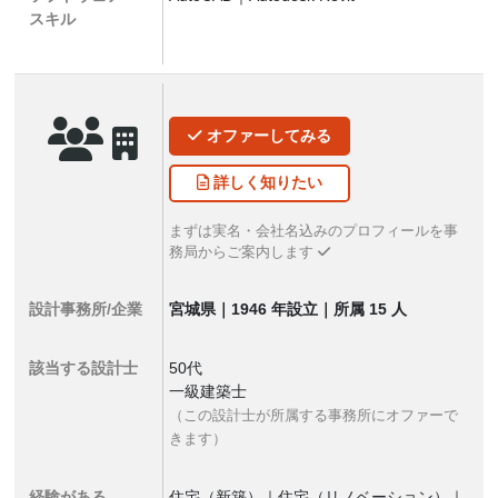
スキル
オファー
してみる
詳しく
知りたい
まずは実名・会社名込みのプロフィールを事
務局からご案内します
設計事務所/企業
宮城県｜1946 年設立｜所属 15 人
該当する設計士
50代
一級建築士
（この設計士が所属する事務所にオファーで
きます）
経験がある
住宅（新築）｜住宅（リノベーション）｜