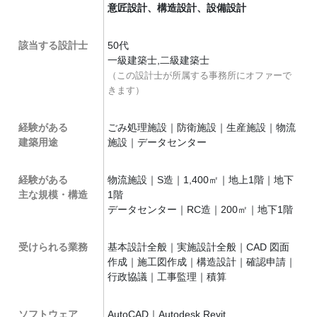
意匠設計、構造設計、設備設計
該当する設計士
50代
一級建築士,二級建築士
（この設計士が所属する事務所にオファーで
きます）
経験がある
ごみ処理施設｜防衛施設｜生産施設｜物流
建築用途
施設｜データセンター
経験がある
物流施設｜S造｜1,400㎡｜地上1階｜地下
主な規模・構造
1階
データセンター｜RC造｜200㎡｜地下1階
受けられる業務
基本設計全般｜実施設計全般｜CAD 図面
作成｜施工図作成｜構造設計｜確認申請｜
行政協議｜工事監理｜積算
ソフトウェア
AutoCAD｜Autodesk Revit