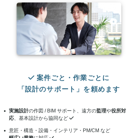
案件ごと・作業ごとに
「設計のサポート」を頼めます
実施設計
の作図 / BIM サポート、遠方の
監理
や
役所対
応
、基本設計から協同など
意匠・構造・設備・インテリア・PM/CM など
幅広い業務
に対応