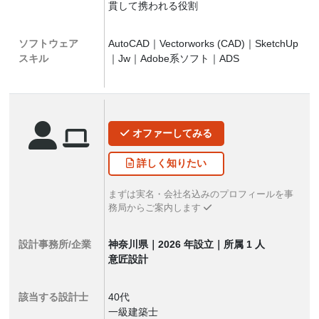
貫して携われる役割
ソフトウェア
AutoCAD｜Vectorworks (CAD)｜SketchUp
スキル
｜Jw｜Adobe系ソフト｜ADS
オファー
してみる
詳しく
知りたい
まずは実名・会社名込みのプロフィールを事
務局からご案内します
設計事務所/企業
神奈川県｜2026 年設立｜所属 1 人
意匠設計
該当する設計士
40代
一級建築士