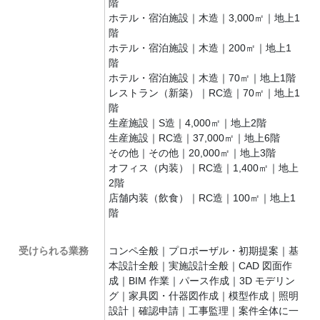
階
ホテル・宿泊施設｜木造｜3,000㎡｜地上1
階
ホテル・宿泊施設｜木造｜200㎡｜地上1
階
ホテル・宿泊施設｜木造｜70㎡｜地上1階
レストラン（新築）｜RC造｜70㎡｜地上1
階
生産施設｜S造｜4,000㎡｜地上2階
生産施設｜RC造｜37,000㎡｜地上6階
その他｜その他｜20,000㎡｜地上3階
オフィス（内装）｜RC造｜1,400㎡｜地上
2階
店舗内装（飲食）｜RC造｜100㎡｜地上1
階
受けられる業務
コンペ全般｜プロポーザル・初期提案｜基
本設計全般｜実施設計全般｜CAD 図面作
成｜BIM 作業｜パース作成｜3D モデリン
グ｜家具図・什器図作成｜模型作成｜照明
設計｜確認申請｜工事監理｜案件全体に一