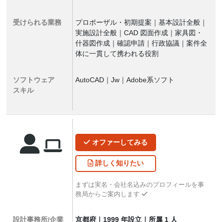
受けられる業務
プロポーザル・初期提案｜基本設計全般｜
実施設計全般｜CAD 図面作成｜家具図・
什器図作成｜確認申請｜行政協議｜案件全
体に一貫して携われる役割
ソフトウェア
AutoCAD｜Jw｜Adobe系ソフト
スキル
オファー
してみる
詳しく
知りたい
まずは実名・会社名込みのプロフィールを事
務局からご案内します
設計事務所/企業
京都府｜1999 年設立｜所属 1 人