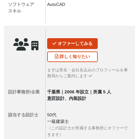
ソフトウェア
AutoCAD
スキル
オファー
してみる
詳しく
知りたい
まずは実名・会社名込みのプロフィールを事
務局からご案内します
設計事務所/企業
千葉県｜2006 年設立｜所属 5 人
意匠設計、内装設計
該当する設計士
50代
一級建築士
（この設計士が所属する事務所にオファーで
きます）