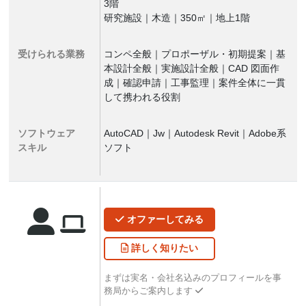
3階
研究施設｜木造｜350㎡｜地上1階
受けられる業務
コンペ全般｜プロポーザル・初期提案｜基
本設計全般｜実施設計全般｜CAD 図面作
成｜確認申請｜工事監理｜案件全体に一貫
して携われる役割
ソフトウェア
AutoCAD｜Jw｜Autodesk Revit｜Adobe系
スキル
ソフト
オファー
してみる
詳しく
知りたい
まずは実名・会社名込みのプロフィールを事
務局からご案内します