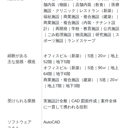
舗内装（物販）｜店舗内装（飲食）｜医療
施設・クリニック｜レストラン（新築）｜
福祉施設｜商業施設・複合施設（建築）｜
商業施設・複合施設（内装・テナント設
計）｜再開発｜学校・教育施設｜公共施設
｜ごみ処理施設｜物流施設｜研究施設｜ス
ポーツ施設｜ランドスケープ
経験がある
オフィスビル（新築）｜S造｜20㎡｜地上
主な規模・構造
52階｜地下5階
オフィスビル（新築）｜S造｜90㎡｜地上
64階｜地下6階
商業施設・複合施設（建築）｜S造｜20㎡
｜地上7階｜地下3階
受けられる業務
実施設計全般｜CAD 図面作成｜案件全体
に一貫して携われる役割
ソフトウェア
AutoCAD