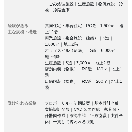
｜ごみ処理施設｜生産施設｜物流施設｜冷
凍・冷蔵倉庫
経験がある
共同住宅・集合住宅｜RC造｜1,900㎡｜地
主な規模・構造
上12階
商業施設・複合施設（建築）｜S造｜
1,800㎡｜地上2階
オフィスビル（新築）｜S造｜6,000㎡｜
地上4階
生産施設｜S造｜7,000㎡｜地上2階
店舗内装（物販）｜RC造｜180㎡｜地上1
階
店舗内装（飲食）｜RC造｜200㎡｜地上1
階
受けられる業務
プロポーザル・初期提案｜基本設計全般｜
実施設計全般｜CAD 図面作成｜家具図・
什器図作成｜確認申請｜行政協議｜案件全
体に一貫して携われる役割