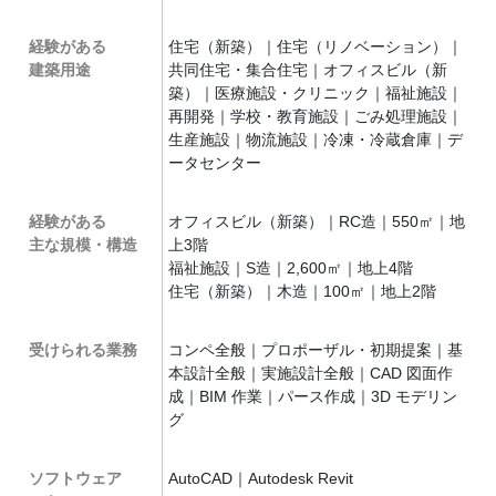
経験がある
住宅（新築）｜住宅（リノベーション）｜
建築用途
共同住宅・集合住宅｜オフィスビル（新
築）｜医療施設・クリニック｜福祉施設｜
再開発｜学校・教育施設｜ごみ処理施設｜
生産施設｜物流施設｜冷凍・冷蔵倉庫｜デ
ータセンター
経験がある
オフィスビル（新築）｜RC造｜550㎡｜地
主な規模・構造
上3階
福祉施設｜S造｜2,600㎡｜地上4階
住宅（新築）｜木造｜100㎡｜地上2階
受けられる業務
コンペ全般｜プロポーザル・初期提案｜基
本設計全般｜実施設計全般｜CAD 図面作
成｜BIM 作業｜パース作成｜3D モデリン
グ
ソフトウェア
AutoCAD｜Autodesk Revit