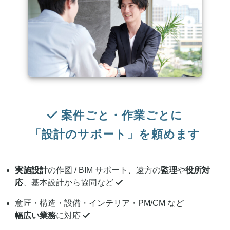
案件ごと・作業ごとに
「設計のサポート」を頼めます
実施設計
の作図 / BIM サポート、遠方の
監理
や
役所対
応
、基本設計から協同など
意匠・構造・設備・インテリア・PM/CM など
幅広い業務
に対応