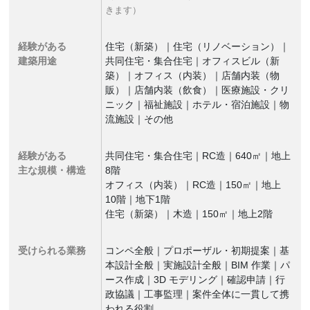
きます）
経験がある
住宅（新築）｜住宅（リノベーション）｜
建築用途
共同住宅・集合住宅｜オフィスビル（新
築）｜オフィス（内装）｜店舗内装（物
販）｜店舗内装（飲食）｜医療施設・クリ
ニック｜福祉施設｜ホテル・宿泊施設｜物
流施設｜その他
経験がある
共同住宅・集合住宅｜RC造｜640㎡｜地上
主な規模・構造
8階
オフィス（内装）｜RC造｜150㎡｜地上
10階｜地下1階
住宅（新築）｜木造｜150㎡｜地上2階
受けられる業務
コンペ全般｜プロポーザル・初期提案｜基
本設計全般｜実施設計全般｜BIM 作業｜パ
ース作成｜3D モデリング｜確認申請｜行
政協議｜工事監理｜案件全体に一貫して携
われる役割