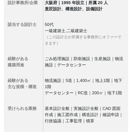
設計事務所/企業
大阪府｜1995 年設立｜所属 20 人
意匠設計、構造設計、設備設計
該当する設計士
50代
一級建築士,二級建築士
（この設計士が所属する事務所にオファーで
きます）
経験がある
ごみ処理施設｜防衛施設｜生産施設｜物流
建築用途
施設｜データセンター
経験がある
物流施設｜S造｜1,400㎡｜地上1階｜地下
主な規模・構造
1階
データセンター｜RC造｜200㎡｜地下1階
受けられる業務
基本設計全般｜実施設計全般｜CAD 図面
作成｜施工図作成｜構造設計｜確認申請｜
行政協議｜工事監理｜積算