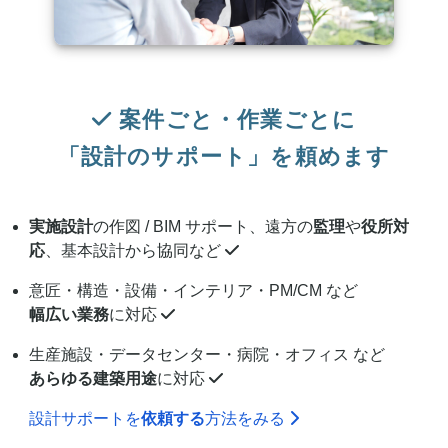
案件ごと・作業ごとに
「設計のサポート」を頼めます
実施設計
の作図 / BIM サポート、遠方の
監理
や
役所対
応
、基本設計から協同など
意匠・構造・設備・インテリア・PM/CM など
幅広い業務
に対応
生産施設・データセンター・病院・オフィス など
あらゆる建築用途
に対応
設計サポートを
依頼する
方法をみる