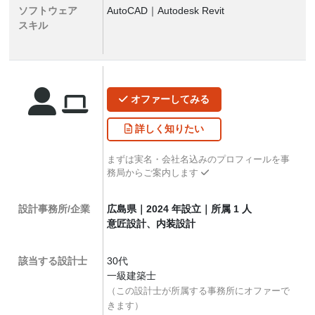
ソフトウェア
AutoCAD｜Autodesk Revit
スキル
オファー
してみる
詳しく
知りたい
まずは実名・会社名込みのプロフィールを事
務局からご案内します
設計事務所/企業
広島県｜2024 年設立｜所属 1 人
意匠設計、内装設計
該当する設計士
30代
一級建築士
（この設計士が所属する事務所にオファーで
きます）