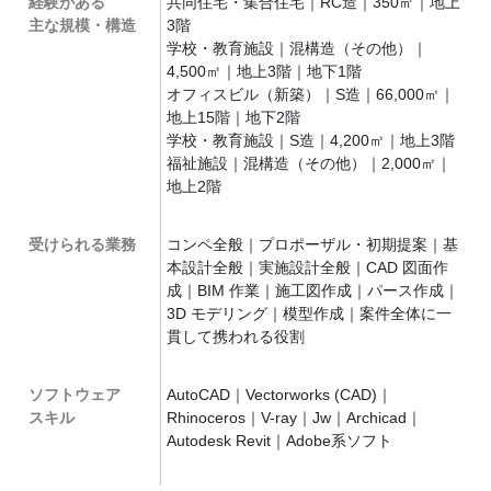
経験がある
共同住宅・集合住宅｜RC造｜350㎡｜地上
主な規模・構造
3階
学校・教育施設｜混構造（その他）｜
4,500㎡｜地上3階｜地下1階
オフィスビル（新築）｜S造｜66,000㎡｜
地上15階｜地下2階
学校・教育施設｜S造｜4,200㎡｜地上3階
福祉施設｜混構造（その他）｜2,000㎡｜
地上2階
受けられる業務
コンペ全般｜プロポーザル・初期提案｜基
本設計全般｜実施設計全般｜CAD 図面作
成｜BIM 作業｜施工図作成｜パース作成｜
3D モデリング｜模型作成｜案件全体に一
貫して携われる役割
ソフトウェア
AutoCAD｜Vectorworks (CAD)｜
スキル
Rhinoceros｜V-ray｜Jw｜Archicad｜
Autodesk Revit｜Adobe系ソフト