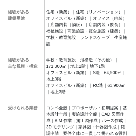
経験がある
住宅（新築）｜住宅（リノベーション）｜
建築用途
オフィスビル（新築）｜オフィス（内装）
｜店舗内装（物販）｜店舗内装（飲食）｜
福祉施設｜商業施設・複合施設（建築）｜
学校・教育施設｜ランドスケープ｜生産施
設
経験がある
学校・教育施設｜混構造（その他）｜
主な規模・構造
171,300㎡｜地上2階｜地下1階
オフィスビル（新築）｜S造｜64,900㎡｜
地上3階
オフィスビル（新築）｜RC造｜61,900㎡
｜地上3階
受けられる業務
コンペ全般｜プロポーザル・初期提案｜基
本設計全般｜実施設計全般｜CAD 図面作
成｜BIM 作業｜施工図作成｜パース作成｜
3D モデリング｜家具図・什器図作成｜確
認申請｜案件全体に一貫して携われる役割