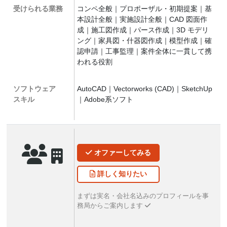
受けられる業務
コンペ全般｜プロポーザル・初期提案｜基
本設計全般｜実施設計全般｜CAD 図面作
成｜施工図作成｜パース作成｜3D モデリ
ング｜家具図・什器図作成｜模型作成｜確
認申請｜工事監理｜案件全体に一貫して携
われる役割
ソフトウェア
AutoCAD｜Vectorworks (CAD)｜SketchUp
スキル
｜Adobe系ソフト
オファー
してみる
詳しく
知りたい
まずは実名・会社名込みのプロフィールを事
務局からご案内します