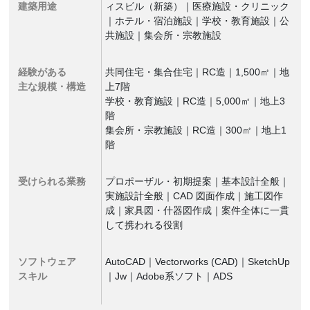
建築用途
ィスビル（新築）｜医療施設・クリニック
｜ホテル・宿泊施設｜学校・教育施設｜公
共施設｜集会所・宗教施設
経験がある
共同住宅・集合住宅｜RC造｜1,500㎡｜地
主な規模・構造
上7階
学校・教育施設｜RC造｜5,000㎡｜地上3
階
集会所・宗教施設｜RC造｜300㎡｜地上1
階
受けられる業務
プロポーザル・初期提案｜基本設計全般｜
実施設計全般｜CAD 図面作成｜施工図作
成｜家具図・什器図作成｜案件全体に一貫
して携われる役割
ソフトウェア
AutoCAD｜Vectorworks (CAD)｜SketchUp
スキル
｜Jw｜Adobe系ソフト｜ADS