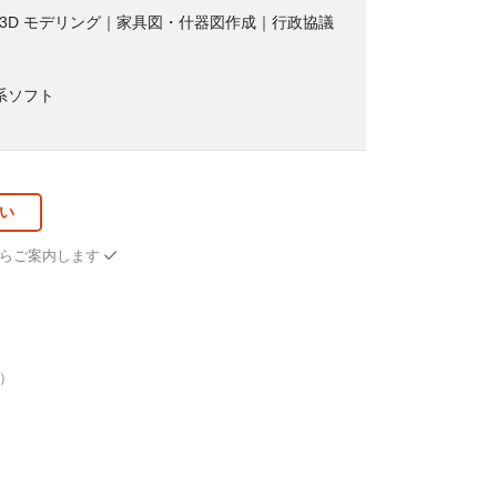
｜3D モデリング｜家具図・什器図作成｜行政協議
be系ソフト
い
からご案内します
）