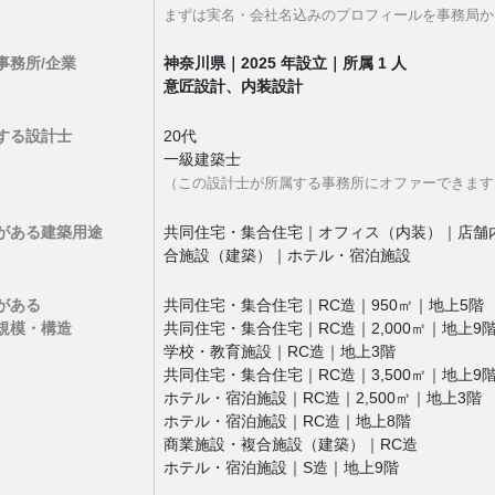
まずは実名・会社名込みのプロフィールを事務局
事務所/企業
神奈川県｜2025 年設立｜所属 1 人
意匠設計、内装設計
する設計士
20代
一級建築士
（この設計士が所属する事務所にオファーできます
がある
建築用途
共同住宅・集合住宅｜オフィス（内装）｜店舗
合施設（建築）｜ホテル・宿泊施設
がある
共同住宅・集合住宅｜RC造｜950㎡｜地上5階
規模・構造
共同住宅・集合住宅｜RC造｜2,000㎡｜地上9
学校・教育施設｜RC造｜地上3階
共同住宅・集合住宅｜RC造｜3,500㎡｜地上9
ホテル・宿泊施設｜RC造｜2,500㎡｜地上3階
ホテル・宿泊施設｜RC造｜地上8階
商業施設・複合施設（建築）｜RC造
ホテル・宿泊施設｜S造｜地上9階