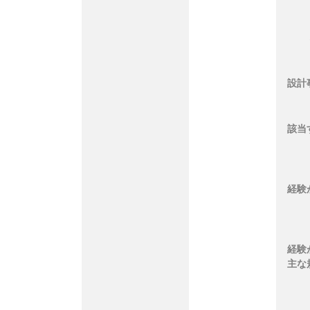
設計
該当
経験
経験
主な