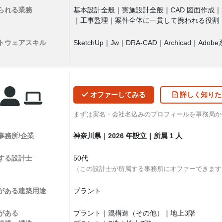
られる業務
基本設計全般｜実施設計全般｜CAD 図面作成
｜工事監理｜案件全体に一貫して携われる役割
トウェア
スキル
SketchUp｜Jw｜DRA-CAD｜Archicad｜Ado
オファー
してみる
詳しく
知りた
まずは実名・会社名込みのプロフィールを事務局
事務所/企業
神奈川県｜2026 年設立｜所属 1 人
する設計士
50代
（この設計士が所属する事務所にオファーできます
がある
建築用途
プラント
がある
プラント｜混構造（その他）｜地上3階