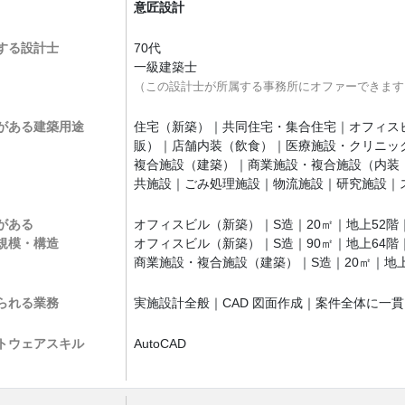
意匠設計
する設計士
70代
一級建築士
（この設計士が所属する事務所にオファーできます
がある
建築用途
住宅（新築）｜共同住宅・集合住宅｜オフィス
販）｜店舗内装（飲食）｜医療施設・クリニッ
複合施設（建築）｜商業施設・複合施設（内装
共施設｜ごみ処理施設｜物流施設｜研究施設｜
がある
オフィスビル（新築）｜S造｜20㎡｜地上52階
規模・構造
オフィスビル（新築）｜S造｜90㎡｜地上64階
商業施設・複合施設（建築）｜S造｜20㎡｜地上
られる業務
実施設計全般｜CAD 図面作成｜案件全体に一
トウェア
スキル
AutoCAD