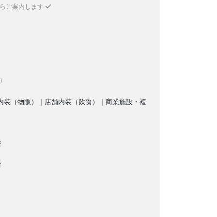
からご案内します
）
内装（物販）｜店舗内装（飲食）｜商業施設・複
階
階