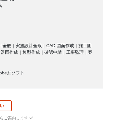
階
全般｜実施設計全般｜CAD 図面作成｜施工図
什器図作成｜模型作成｜確認申請｜工事監理｜案
｜Adobe系ソフト
い
からご案内します