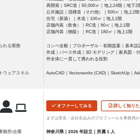
再開発｜SRC造｜50,000㎡｜地上24階｜地下2
公共施設｜混構造（その他）｜500㎡｜地上2階
住宅（新築）｜木造｜100㎡｜地上1階
店舗内装（飲食）｜RC造｜90㎡｜地上1階
店舗内装（物販）｜RC造｜180㎡｜地上1階
られる業務
コンペ全般｜プロポーザル・初期提案｜基本設計
作成｜パース作成｜3D モデリング｜家具図・
件全体に一貫して携われる役割
トウェア
スキル
AutoCAD｜Vectorworks (CAD)｜SketchUp
オファー
してみる
詳しく
知りた
まずは実名・会社名込みのプロフィールを事務局
事務所/企業
神奈川県｜2026 年設立｜所属 1 人