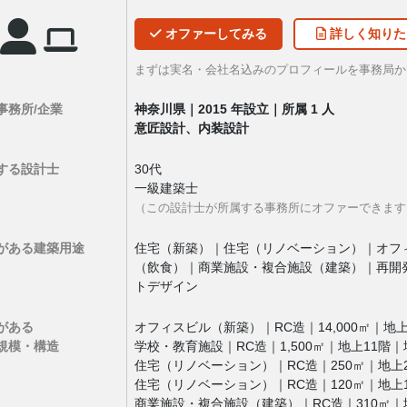
オファー
してみる
詳しく
知りた
まずは実名・会社名込みのプロフィールを事務局
事務所/企業
神奈川県｜2015 年設立｜所属 1 人
意匠設計、内装設計
する設計士
30代
一級建築士
（この設計士が所属する事務所にオファーできます
がある
建築用途
住宅（新築）｜住宅（リノベーション）｜オフ
（飲食）｜商業施設・複合施設（建築）｜再開
トデザイン
がある
オフィスビル（新築）｜RC造｜14,000㎡｜地上
規模・構造
学校・教育施設｜RC造｜1,500㎡｜地上11階｜
住宅（リノベーション）｜RC造｜250㎡｜地上
住宅（リノベーション）｜RC造｜120㎡｜地上
商業施設・複合施設（建築）｜RC造｜310㎡｜