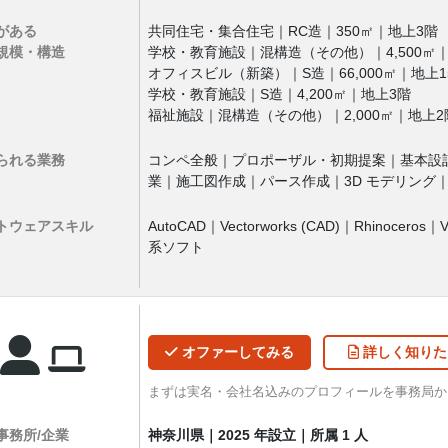
がある
共同住宅・集合住宅｜RC造｜350㎡｜地上3階
規模・構造
学校・教育施設｜混構造（その他）｜4,500㎡
オフィスビル（新築）｜S造｜66,000㎡｜地上
学校・教育施設｜S造｜4,200㎡｜地上3階
福祉施設｜混構造（その他）｜2,000㎡｜地上2
られる業務
コンペ全般｜プロポーザル・初期提案｜基本設計全
業｜施工図作成｜パース作成｜3D モデリング
トウェア
スキル
AutoCAD｜Vectorworks (CAD)｜Rhinoceros｜V
系ソフト
オファー
してみる
詳しく
知りた
まずは実名・会社名込みのプロフィールを事務局
事務所/企業
神奈川県｜2025 年設立｜所属 1 人