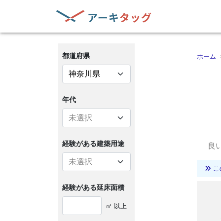
都道府県
ホーム
年代
経験がある
建築用途
良
こ
経験がある
延床面積
㎡ 以上