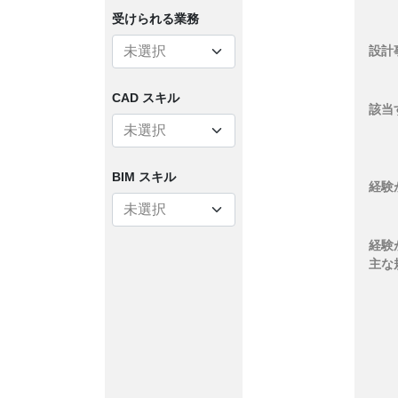
受けられる
業務
設計
CAD スキル
該当
BIM スキル
経験
経験
主な