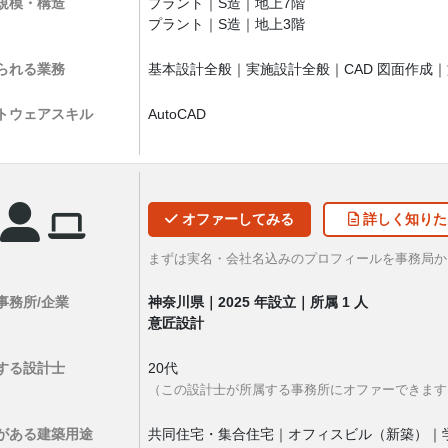
規模・構造
プラント｜S造｜地上7階
プラント｜S造｜地上3階
られる業務
基本設計全般｜実施設計全般｜CAD 図面作成
トウェア
スキル
AutoCAD
オファー
してみる
詳しく
知りた
まずは実名・会社名込みのプロフィールを事務局
事務所/企業
神奈川県｜2025 年設立｜所属 1 人
意匠設計
する設計士
20代
（この設計士が所属する事務所にオファーできます
がある
建築用途
共同住宅・集合住宅｜オフィスビル（新築）｜