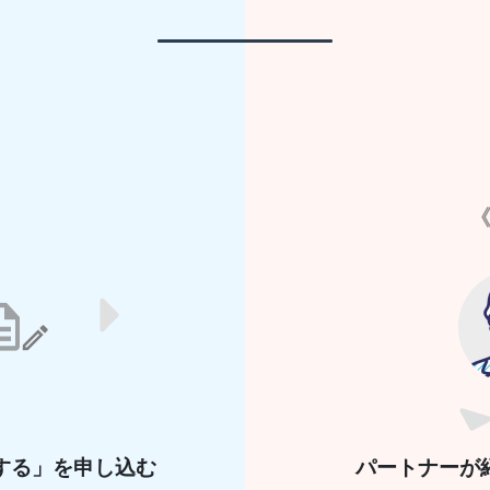
《
する」
を
申し込む
パートナーが