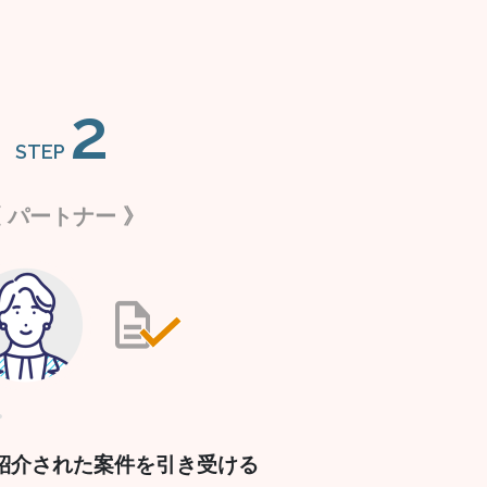
2
STEP
 パートナー 》
紹介された案件を
引き受ける